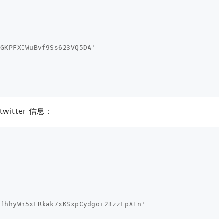
bGKPFXCWuBvf
9
Ss
623
VQ
5
DA'
 twitter 信息：
RfhhyWn
5
xFRkak
7
xKSxpCydgoi
28
zzFpA
1
n'