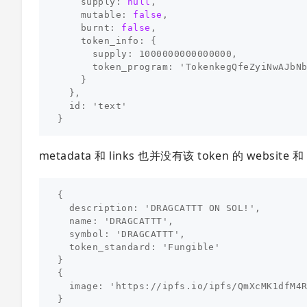
supply:
null
,
mutable:
false
,
burnt:
false
,
token_info:
{
supply:
1000000000000000
,
token_program:
'TokenkegQfeZyiNwAJbN
}
},
id:
'text'
}
metadata 和 links 也并没有该 token 的 website 和
{
description:
'DRAGCATTT
ON
SOL!'
,
name:
'DRAGCATTT'
,
symbol:
'DRAGCATTT'
,
token_standard:
'Fungible'
}
{
image:
'https://ipfs.io/ipfs/QmXcMK
1
dfM
4
}