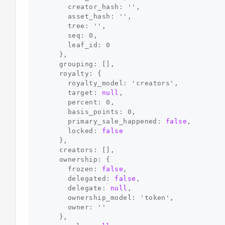
creator_hash:
''
,
asset_hash:
''
,
tree:
''
,
seq:
0
,
leaf_id:
0
},
grouping:
[],
royalty:
{
royalty_model:
'creators'
,
target:
null
,
percent:
0
,
basis_points:
0
,
primary_sale_happened:
false
,
locked:
false
},
creators:
[],
ownership:
{
frozen:
false
,
delegated:
false
,
delegate:
null
,
ownership_model:
'token'
,
owner:
''
},