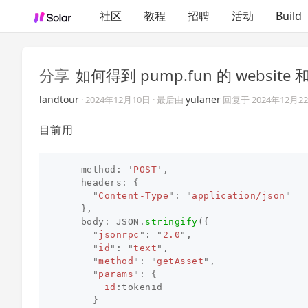
社区
教程
招聘
活动
Build
分享
如何得到 pump.fun 的 website 和 
landtour
yulaner
·
2024年12月10日
· 最后由
回复于
2024年12月2
目前用
method
:
'
POST
'
,
headers
:
{
"
Content-Type
"
:
"
application/json
"
},
body
:
JSON
.
stringify
({
"
jsonrpc
"
:
"
2.0
"
,
"
id
"
:
"
text
"
,
"
method
"
:
"
getAsset
"
,
"
params
"
:
{
id
:
tokenid
}