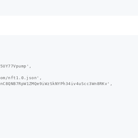
v
5
UY
77
Vpump'
,
com/nft
1.0
.json'
,
DnC
8
QNB
7
RpW
1
ZMQe
9
iWzSkNYPh
34
iv
4
uScc
3
Wn
8
RKv'
,