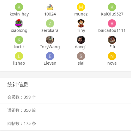
kevin_hay
10024
munez
KaiQiu9527
xiaolong
zerokara
Tiny
baicaitou1111
kartik
InkyWang
daog1
Fifi
lizhao
Eleven
sial
nova
统计信息
会员数：399 个
话题数：350 篇
回帖数：175 条