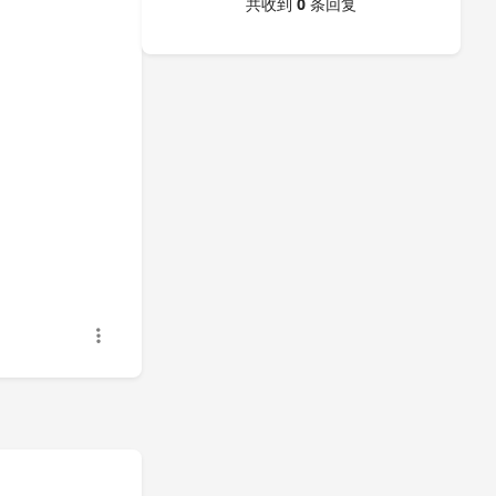
共收到
0
条回复