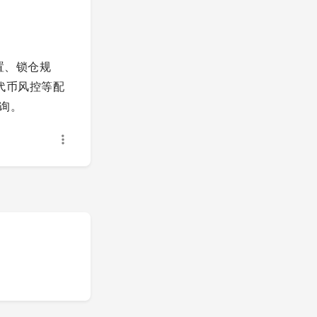
配置、锁仓规
代币风控等配
询。