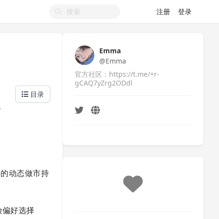
注册
登录
Emma
@Emma
官方社区：https://t.me/+r-
gCAQ7yZrg2ODdl
目录
流
能力的动态做市持
险偏好选择