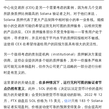
中心化交易所 (CEX) 是另一个需要考虑的案例，因为有几个交易
所跻身质押比例最高的 Solana 验证者之列。对于他们来说，
Solana 质押代表了更大产品矩阵中相对较小的单一业务线。规模
较小的交易所可能仍希望运营无利可图的质押服务，以维持完整
的产品供应。CEX 质押服务部分不受竞争影响——零售用户处于
链外，寻求便利，并且对低于平均水平的质押回报相对不敏感。
这使得 CEX 在希望传递给用户的回报方面具有很大的灵活性。
另一个值得考虑的类别是机构（institutional）质押解决方案提
供商。这些企业提供跨多个链的质押服务，其中一些服务严格来
说可能无法单独盈利，但作为公司更广泛战略的一部分进行分析
时是有意义的。
这里要讲的关键点是，
在多种情况下，运行无利可图的验证者节
点仍然有意义
。此外，SOL 的价格（决定以法定货币计价的盈利
能力的关键变量）会受到加密货币市场波动的影响。2022 年 12
月，FTX 崩盘后 SOL 价格为 15 美元，
估计
只有 183 个 Solana
验证者实现盈利。价格波动使可靠的预测变得复杂，但会提高对