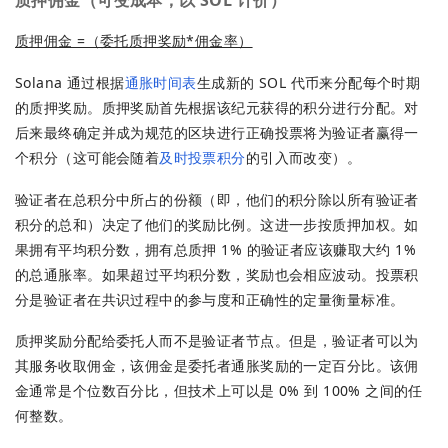
质押佣金
（可变成本，以 SOL 计价）
质押佣金 =（委托质押奖励*佣金率）
Solana 通过根据
通胀时间表
生成新的 SOL 代币来分配每个时期
的质押奖励。质押奖励首先根据该纪元获得的积分进行分配。对
后来最终确定并成为规范的区块进行正确投票将为验证者赢得一
个积分（这可能会随着
及时投票积分
的引入而改变）。
验证者在总积分中所占的份额（即，他们的积分除以所有验证者
积分的总和）决定了他们的奖励比例。这进一步按质押加权。如
果拥有平均积分数，拥有总质押 1% 的验证者应该赚取大约 1%
的总通胀率。如果超过平均积分数，奖励也会相应波动。投票积
分是验证者在共识过程中的参与度和正确性的定量衡量标准。
质押奖励分配给委托人而不是验证者节点。但是，验证者可以为
其服务收取佣金，该佣金是委托者通胀奖励的一定百分比。该佣
金通常是个位数百分比，但技术上可以是 0% 到 100% 之间的任
何整数。