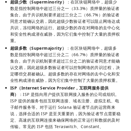
超级少数（Superminority）
：在区块链网络中，超级少
数是指控制网络中超过三分之一（33.3%）质押量的验证者
集合。由于共识机制要求超过三分之二（66.7%）的验证者
同意才能确认交易，因此超级少数验证者可以阻止网络达成
共识，冻结网络的运行。超级少数的存在对网络的去中心化
和安全性构成潜在威胁，因为它们集中控制了大量的质押权
重。
超级多数（Supermajority）
：在区块链网络中，超级多
数是指控制网络中超过三分之二（66.7%）质押量的验证者
集合。由于共识机制要求超过三分之二的验证者同意才能确
认交易，因此超级多数验证者可以控制网络的共识过程，决
定哪些交易被确认。超级多数的存在对网络的去中心化和安
全性构成潜在威胁，因为它们集中控制了大量的质押权重。
ISP（Internet Service Provider，互联网服务提供
商）
：ISP 是指向用户提供互联网接入服务的公司或组织。
ISP 提供的服务包括互联网连接、域名注册、虚拟主机、电
子邮件服务等。对于运行 Solana 验证者节点的运营商来
说，选择合适的 ISP 是至关重要的，因为验证者节点需要稳
定、高速的互联网连接来确保网络的正常运行和数据的及时
传输。常见的 ISP 包括 Teraswitch、Constant、