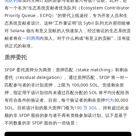
先队列
添加到主网计划的新参与者数量只有低个位数。此外，还
有一个名为“生态系统贡献者优先队列（Ecosystem Contributor
Priority Queue，ECPQ）”的替代上线途径，专为开发人员和生
态系统贡献者设计。这种“工作量证明”抗 Sybil 队列允许那些能够
对 Solana 做出有意义贡献的人快速加入，经过验证的生态系统贡
献者将在
一到两周
内加入。对于什么构成“有意义的贡献”，没有提
供正式的标准。
质押委托
SFDP 委托质押分为两类：质押匹配（stake matching）和剩余
委托（residual delegation）。通过质押匹配，SFDP 将一对一
匹配参与者的非计划质押，上限为 100,000 SOL。凭借剩余质
押，指定用于该计划但尚未通过匹配分配的 SOL 将平均分配给所
有符合条件的验证者。目前，每个验证者的剩余质押
约为
30,000
SOL。目前该计划的最大质押门槛为
100 万 SOL
。持有超过此金
额的非 SFDP 股份的参与者不再有资格参加该计划。以下是基于
不同数量的非 SFDP 股份的一些场景：