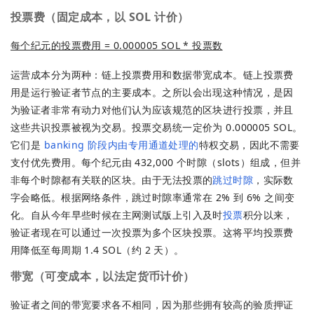
投票费
（固定成本，以 SOL 计价）
每个纪元的投票费用 = 0.000005 SOL * 投票数
运营成本分为两种：链上投票费用和数据带宽成本。链上投票费
用是运行验证者节点的主要成本。之所以会出现这种情况，是因
为验证者非常有动力对他们认为应该规范的区块进行投票，并且
这些共识投票被视为交易。投票交易统一定价为 0.000005 SOL。
它们是
banking 阶段内由专用通道处理的
特权交易，因此不需要
支付优先费用。每个纪元由 432,000 个时隙（slots）组成，但并
非每个时隙都有关联的区块。由于无法投票的
跳过时隙
，实际数
字会略低。根据网络条件，跳过时隙率通常在 2% 到 6% 之间变
化。自从今年早些时候在主网测试版上引入及时
投票
积分以来，
验证者现在可以通过一次投票为多个区块投票。这将平均投票费
用降低至每周期 1.4 SOL（约 2 天）。
带宽
（可变成本，以法定货币计价）
验证者之间的带宽要求各不相同，因为那些拥有较高的验质押证