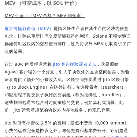
MEV
（可变成本，以 SOL 计价）
MEV 佣金 =（MEV 总额 * MEV 佣金率）
最大可提取价值（MEV）
是指区块生产者在其生产的区块内任意
包含、排除或重新排序交易所能获得的利润。Solana 不强制验证
器如何对区块内的交易进行排序，这为协议外 MEV 机制提供了广
泛的范围。
超过 80% 的质押运营着
Jito 客户端验证者节点
，这是原始
Agave 客户端的一个分支，引入了协议外的区块空间拍卖，为验
证者提供了额外的小费收入流。区块空间拍卖通过 Jito 区块引擎
（Jito Block Engine）在链外进行，允许搜索者（searchers）
和应用程序提交原子执行的交易组（称为捆绑包，bundles）。
这些捆绑包通常包含对时间敏感的交易，例如套利或清算。此
前，Jito 运营着规范的协议外内存池服务，但现已弃用。
Jito 对所有小费收取 5% 的费用，最低小费为 10,000 lamport。
小费的运作完全是协议之外，与优先费和基本费分开。它们是通