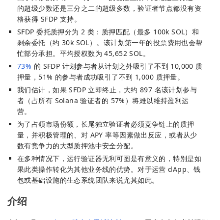
的超级少数还是三分之二的超级多数，验证者节点都没有资
格获得 SFDP 支持。
SFDP 委托质押分为 2 类：质押匹配（最多 100k SOL）和
剩余委托（约 30k SOL）。该计划第一年的投票费用也会帮
忙部分承担。平均授权数为 45,652 SOL。
73%
的 SFDP 计划参与者从计划之外吸引了不到 10,000 质
押量，51% 的参与者成功吸引了不到 1,000 质押量。
我们估计，如果 SFDP 立即终止，大约 897 名该计划参与
者（占所有 Solana 验证者的 57%）将难以维持盈利运
营。
为了占领市场份额，长尾独立验证者必须竞争链上的质押
量，并积极管理的、对 APY 率等因素做出反应，或者从少
数有竞争力的大型质押池中安全分配。
在多种情况下，运行验证器无利可图是有意义的，特别是如
果此类操作转化为其他业务线的优势。对于运营 dApp、钱
包或基础设施的生态系统团队来说尤其如此。
介绍