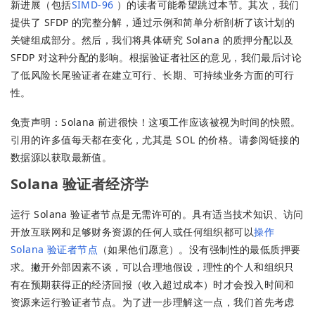
新进展（包括
SIMD-96
）的读者可能希望跳过本节。其次，我们
提供了 SFDP 的完整分解，通过示例和简单分析剖析了该计划的
关键组成部分。然后，我们将具体研究 Solana 的质押分配以及
SFDP 对这种分配的影响。根据验证者社区的意见，我们最后讨论
了低风险长尾验证者在建立可行、长期、可持续业务方面的可行
性。
免责声明：Solana 前进很快！这项工作应该被视为时间的快照。
引用的许多值每天都在变化，尤其是 SOL 的价格。请参阅链接的
数据源以获取最新值。
Solana 验证者经济学
运行 Solana 验证者节点是无需许可的。具有适当技术知识、访问
开放互联网和足够财务资源的任何人或任何组织都可以
操作
Solana 验证者节点
（如果他们愿意）。没有强制性的最低质押要
求。撇开外部因素不谈，可以合理地假设，理性的个人和组织只
有在预期获得正的经济回报（收入超过成本）时才会投入时间和
资源来运行验证者节点。为了进一步理解这一点，我们首先考虑