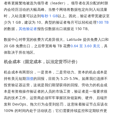
者将更频繁地被选为领导者（leader）。领导者在其分配的时隙
内会经历活动的大幅高峰。当整个网络将数据包定向到入站流量
时，入站流量可以达到
每秒 1 GB
以上。因此，验证者带宽建议至
少为 1 GB，建议为 10。典型的验证者每月可以轻松处理
100 TB
的数据，
其他验证者
报告仅数据出口就接近 150 TB。
数据中心对带宽的收费方式差异很大。Latitude 提供免费入口和
20 GB 免费出口，之后带宽将每 TB 花费
0.64 至 3.60 美元
，具
体取决于所在地区。
机会成本
（固定成本，以法定货币计价）
机会成本有两部分，一是资本，二是劳动力。资本的机会成本是
持有美元短期
国债
的回报，目前为 5.25-5.5%。如果我们选择不
投资验证器运营，这就是我们期望获得的回报。劳动力的机会成
本是有资格操作验证者的人员的市场工资，验证者是一项要求很
高的技术工作。运营商必须牢牢掌握区块链架构、硬件、后端开
发和 DevOps。拖欠行为会受到惩罚，这意味着验证节点应该在
100% 的时间内处于活动状态；它们需要持续监控和定期软件更