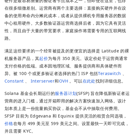
硬件是最容易衡量的验证者节点成本之一，但即使在这里，也存
在很多细微差别。运营商有两个主要选择：直接购买硬件并在设
备的使用寿命内分摊此成本，或者从提供裸机专用服务器的数据
中心租用硬件。大多数验证器运营商选择后者，因为它具有灵活
性，而且由于大量的带宽要求，家庭操作将需要专用的互联网线
路。
满足这些要求的一个经常被提及的更便宜的选择是 Latitude 的裸
机服务器产品，其
起价
为每月 350 美元。该定价处于运营商通常
支付价格的低端。成本因地理区域、服务提供商和具体硬件而
异。被 100 个或更多验证者选择的热门 ISP 包括
Teraswitch
、
Constant
、
Interserver
和
OVH
。可以
在此处
找到详细信息。
Solana 基金会长期运行的
服务器计划
(SFSP) 旨在降低新验证者运
营商的进入门槛，通过开箱即用的解决方案快速加入网络。该计
划本质上是一份批量购买协议，基金会不从中抽取任何费用。
SFSP 目前为 Edgevana 和 Equinix 提供灵活的租赁合同选项，
价格
在每月 499 美元至 599 美元之间。设置最快一天即可完成，
并且需要 KYC。