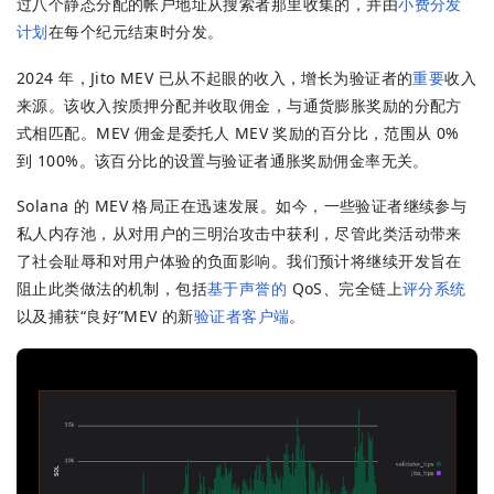
过八个静态分配的帐户地址从搜索者那里收集的，并由
小费分发
计划
在每个纪元结束时分发。
2024 年，Jito MEV 已从不起眼的收入，增长为验证者的
重要
收入
来源。该收入按质押分配并收取佣金，与通货膨胀奖励的分配方
式相匹配。MEV 佣金是委托人 MEV 奖励的百分比，范围从 0%
到 100%。该百分比的设置与验证者通胀奖励佣金率无关。
Solana 的 MEV 格局正在迅速发展。如今，一些验证者继续参与
私人内存池，从对用户的三明治攻击中获利，尽管此类活动带来
了社会耻辱和对用户体验的负面影响。我们预计将继续开发旨在
阻止此类做法的机制，包括
基于声誉的
QoS、完全链上
评分系统
以及捕获“良好”MEV 的新
验证者客户端
。