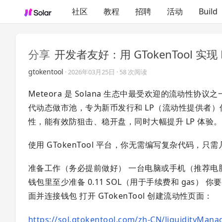
社区
教程
招聘
活动
Build
分享
开发者友好：用 GTokenTool 实现 
gtokentool
·
2026年03月25日
· 58 次阅读
Meteora 是 Solana 生态中最受欢迎的流动性协议之一，而
代动态做市池，专为新币发行和 LP（流动性提供者）优化设
性，能有效防狙击、稳开盘，同时大幅提升 LP 体验。
使用 GTokenTool 平台，你无需编写复杂代码，只需几
准备工作（务必提前做好） 一台电脑或手机（推荐电脑操作
钱包里至少准备 0.11 SOL（用于手续费和 gas
面并连接钱包 打开 GTokenTool 创建流动性页面：
https://sol.gtokentool.com/zh-CN/liquidityMan