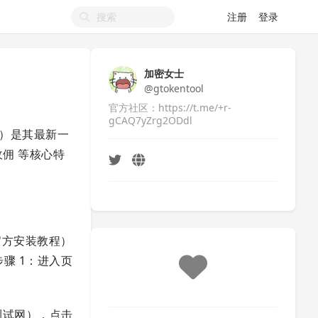
注册
登录
加密女士
@gtokentool
官方社区：https://t.me/+r-
gCAQ7yZrg2ODdl
 V2）是其最新一
收佣 等核心特
考官方安装教程）
步骤 1：进入页
测试网），点击