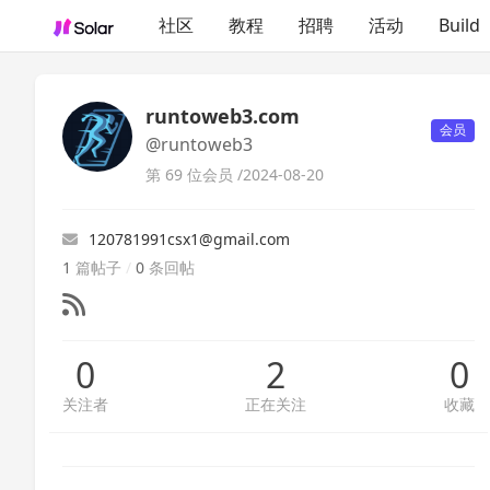
社区
教程
招聘
活动
Build
runtoweb3.com
会员
@runtoweb3
第 69 位会员 /
2024-08-20
120781991csx1@gmail.com
1
篇帖子
/
0
条回帖
0
2
0
关注者
正在关注
收藏