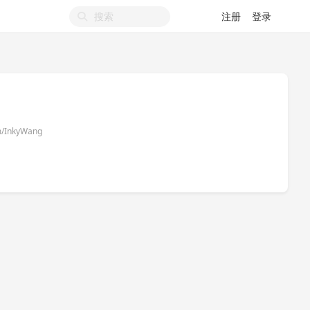
注册
登录
g
om/InkyWang