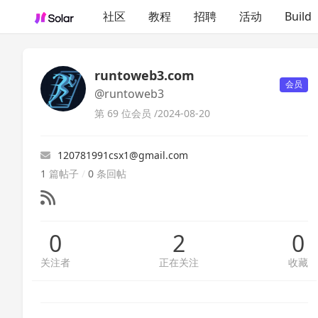
社区
教程
招聘
活动
Build
runtoweb3.com
会员
@runtoweb3
第 69 位会员 /
2024-08-20
120781991csx1@gmail.com
1
篇帖子
/
0
条回帖
0
2
0
关注者
正在关注
收藏